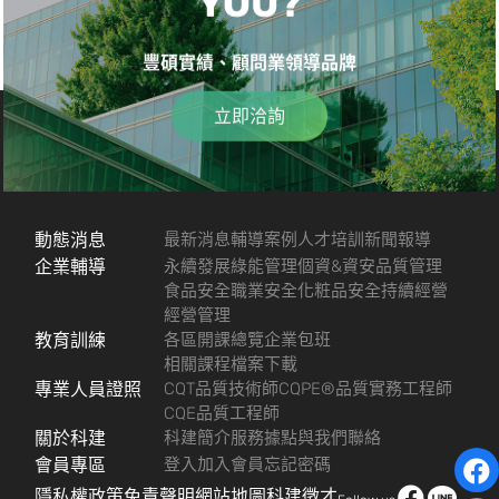
YOU?
豐碩實績、顧問業領導品牌
立即洽詢
動態消息
最新消息
輔導案例
人才培訓
新聞報導
企業輔導
永續發展
綠能管理
個資&資安
品質管理
食品安全
職業安全
化粧品安全
持續經營
經營管理
教育訓練
各區開課總覽
企業包班
相關課程檔案下載
專業人員證照
CQT品質技術師
CQPE®品質實務工程師
CQE品質工程師
關於科建
科建簡介
服務據點
與我們聯絡
會員專區
登入
加入會員
忘記密碼
隱私權政策
免責聲明
網站地圖
科建徵才