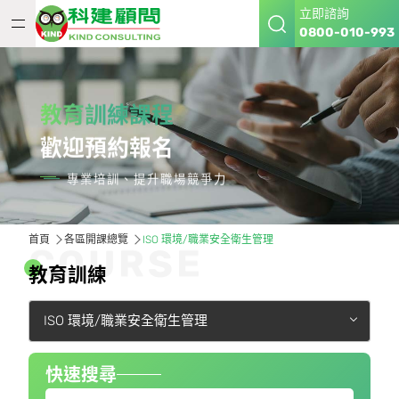
立即諮詢
0800-010-993
教育訓練課程
歡迎預約報名
專業培訓、提升職場競爭力
首頁
各區開課總覽
ISO 環境/職業安全衛生管理
C
O
U
R
S
E
教
育
訓
練
ISO 環境/職業安全衛生管理
快速搜尋