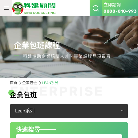
立即諮詢
0800-010-993
企業包班課程
科建協助企業培訓人才、專業課程品項最齊
首頁
企業包班
LEAN系列
E
N
T
E
R
P
R
I
S
E
企
業
包
班
Lean系列
快速搜尋