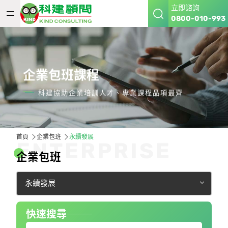
立即諮詢
0800-010-993
企業包班課程
科建協助企業培訓人才、專業課程品項最齊
首頁
企業包班
永續發展
E
N
T
E
R
P
R
I
S
E
企
業
包
班
永續發展
快速搜尋