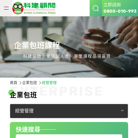
立即諮詢
0800-010-993
企業包班課程
科建協助企業培訓人才、專業課程品項最齊
首頁
企業包班
經營管理
E
N
T
E
R
P
R
I
S
E
企
業
包
班
經營管理
快速搜尋