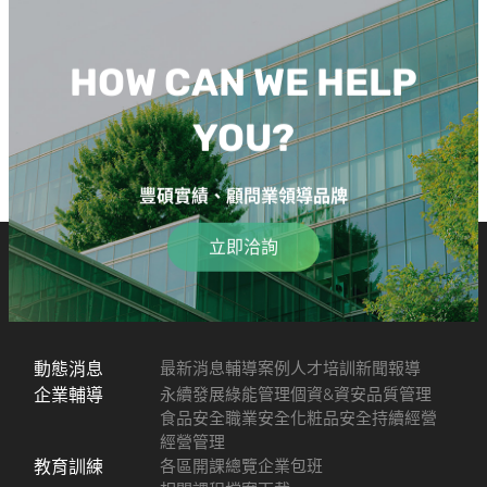
HOW CAN WE HELP
YOU?
豐碩實績、顧問業領導品牌
立即洽詢
動態消息
最新消息
輔導案例
人才培訓
新聞報導
企業輔導
永續發展
綠能管理
個資&資安
品質管理
食品安全
職業安全
化粧品安全
持續經營
經營管理
教育訓練
各區開課總覽
企業包班