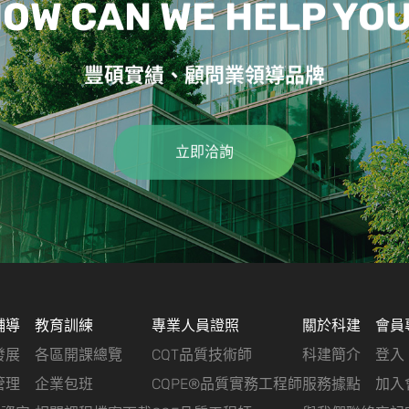
OW CAN WE HELP YO
豐碩實績、顧問業領導品牌
立即洽詢
輔導
教育訓練
專業人員證照
關於科建
會員
發展
各區開課總覽
CQT品質技術師
科建簡介
登入
管理
企業包班
CQPE®品質實務工程師
服務據點
加入