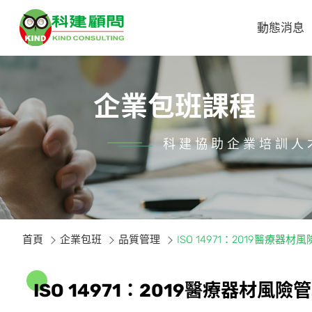
動態消息
企業包班課程
科建協助企業培訓人
首頁
企業包班
品質管理
ISO 14971：2019醫療器
I
S
O
1
4
9
7
1
：
2
0
1
9
醫
療
器
材
風
險
管