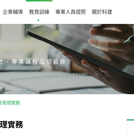
企業輔導
教育訓練
專業人員證照
關於科建
才、專業課程品項最齊
材風險管理實務
理
實
務