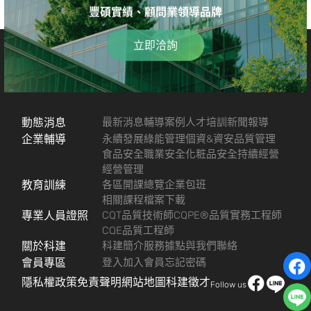
豐碩實績、顧問業領導品牌
立即洽詢
動態消息
最新消息
輔導案例
人才培訓
新聞報導
企業輔導
永續發展
綠能管理
個資&資安
品質管理
食品安全
職業安全
化粧品安全
持續經營
經營管理
教育訓練
各區開課總覽
企業包班
相關課程檔案下載
專業人員證照
CQT品質技術師
CQPE®品質實務工程師
CQE品質工程師
關於科建
科建簡介
服務據點
與我們聯絡
會員專區
登入
加入會員
忘記密碼
隱私權政策
免責聲明
網站地圖
科建徵才
Follow us