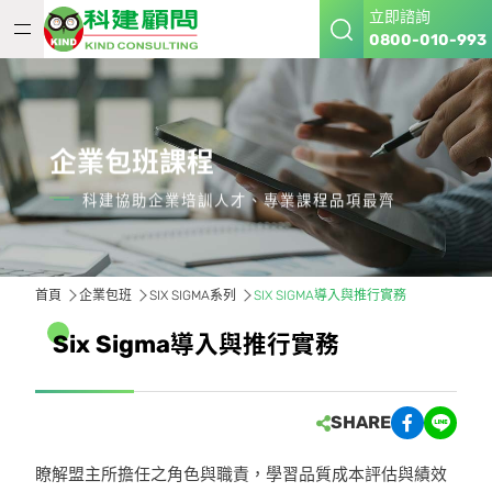
立即諮詢
0800-010-993
企業包班課程
科建協助企業培訓人才、專業課程品項最齊
首頁
企業包班
SIX SIGMA系列
SIX SIGMA導入與推行實務
S
i
x
S
i
g
m
a
導
入
與
推
行
實
務
SHARE
瞭解盟主所擔任之角色與職責，學習品質成本評估與績效