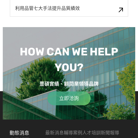
利用品管七大手法提升品質績效
HOW CAN WE HELP
YOU?
豐碩實績、顧問業領導品牌
立即洽詢
動態消息
最新消息
輔導案例
人才培訓
新聞報導