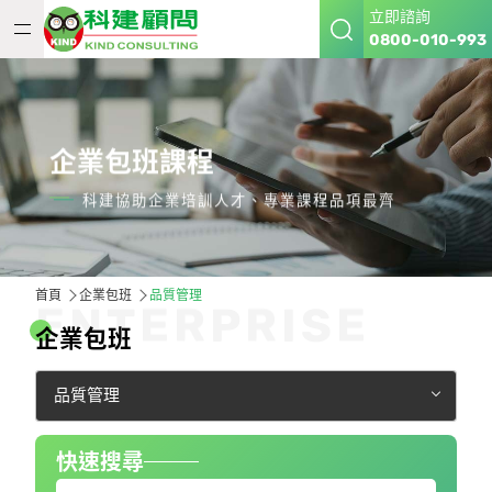
立即諮詢
0800-010-993
企業包班課程
科建協助企業培訓人才、專業課程品項最齊
首頁
企業包班
品質管理
E
N
T
E
R
P
R
I
S
E
企
業
包
班
品質管理
快速搜尋