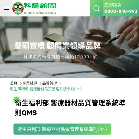
立即諮詢
0800-010-993
豐碩實績 顧問業領導品牌
科建顧問輔導實績已超過17,000+家
首頁
企業輔導
品質管理
衛生福利部 醫療器材品質管理系統準則QMS
衛
生
福
利
部
醫
療
器
材
品
質
管
理
系
統
準
則
Q
M
S
衛生福利部 醫療器材品質管理系統準則QMS