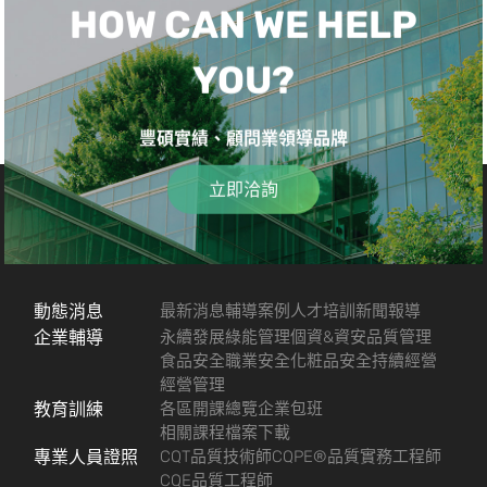
HOW CAN WE HELP
YOU?
豐碩實績、顧問業領導品牌
立即洽詢
動態消息
最新消息
輔導案例
人才培訓
新聞報導
企業輔導
永續發展
綠能管理
個資&資安
品質管理
食品安全
職業安全
化粧品安全
持續經營
經營管理
教育訓練
各區開課總覽
企業包班
相關課程檔案下載
專業人員證照
CQT品質技術師
CQPE®品質實務工程師
CQE品質工程師