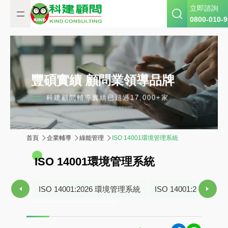
立即諮詢
0800-010-9
豐碩實績 顧問業領導品牌
科建顧問輔導實績已超過17,000+家
首頁
企業輔導
綠能管理
ISO 14001環境管理系統
I
S
O
1
4
0
0
1
環
境
管
理
系
統
ISO 14001:2026 環境管理系統
ISO 14001:2026 預