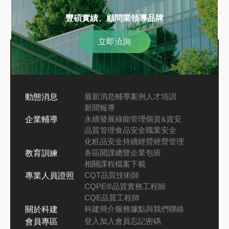
豐碩實績、顧問業領導品牌
立即洽詢
最新消息
輔導案例
人才培訓
動態消息
新聞報導
永續發展
綠能管理
個資&資安
企業輔導
品質管理
食品安全
職業安全
化粧品安全
持續經營
經營管理
各區開課總覽
企業包班
教育訓練
相關課程檔案下載
CQT品質技術師
專業人員證照
CQPE®品質實務工程師
CQE品質工程師
科建簡介
服務據點
與我們聯絡
關於科建
登入
加入會員
忘記密碼
會員專區