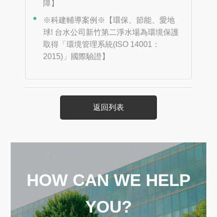
障】
※科建輔導案例※【環保、節能、愛地
球! 台水公司新竹第二淨水場為環境保護
取得「環境管理系統(ISO 14001：
2015)」國際驗證】
返回列表
HOW CAN WE HELP
YOU?