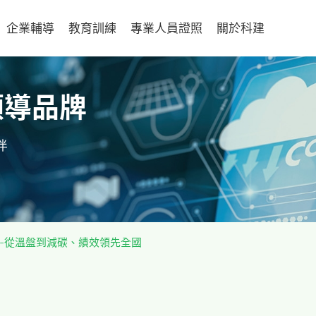
企業輔導
教育訓練
專業人員證照
關於科建
領導品牌
伴
者-從溫盤到減碳、績效領先全國