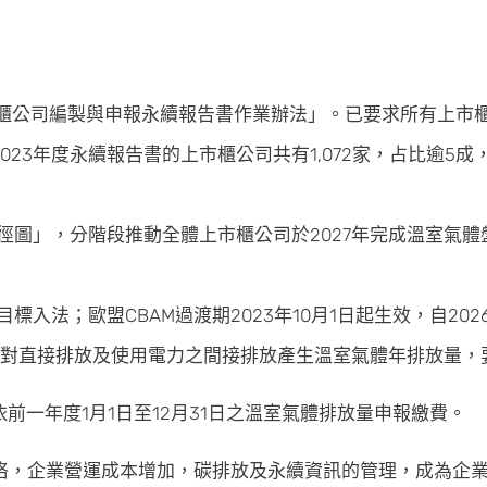
上櫃公司編製與申報永續報告書作業辦法」。已要求所有上市櫃
23年度永續報告書的上市櫃公司共有1,072家，占比逾5成
徑圖」，分階段推動全體上市櫃公司於2027年完成溫室氣體盤
零目標入法；歐盟CBAM過渡期2023年10月1日起生效，自20
，針對直接排放及使用電力之間接排放產生溫室氣體年排放量，
前一年度1月1日至12月31日之溫室氣體排放量申報繳費。
格，企業營運成本增加，碳排放及永續資訊的管理，成為企