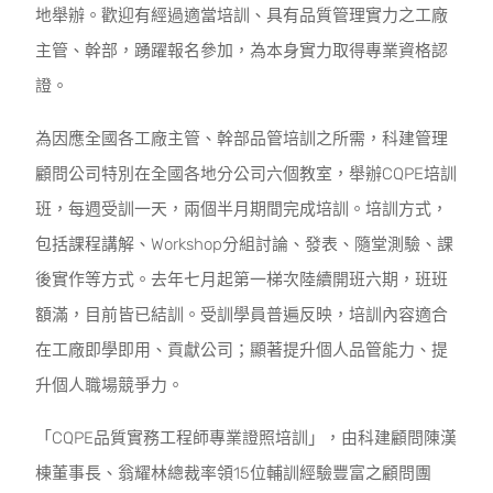
地舉辦。歡迎有經過適當培訓、具有品質管理實力之工廠
主管、幹部，踴躍報名參加，為本身實力取得專業資格認
證。
為因應全國各工廠主管、幹部品管培訓之所需，科建管理
顧問公司特別在全國各地分公司六個教室，舉辦CQPE培訓
班，每週受訓一天，兩個半月期間完成培訓。培訓方式，
包括課程講解、Workshop分組討論、發表、隨堂測驗、課
後實作等方式。去年七月起第一梯次陸續開班六期，班班
額滿，目前皆已結訓。受訓學員普遍反映，培訓內容適合
在工廠即學即用、貢獻公司；顯著提升個人品管能力、提
升個人職場競爭力。
「CQPE品質實務工程師專業證照培訓」，由科建顧問陳漢
棟董事長、翁耀林總裁率領15位輔訓經驗豐富之顧問團