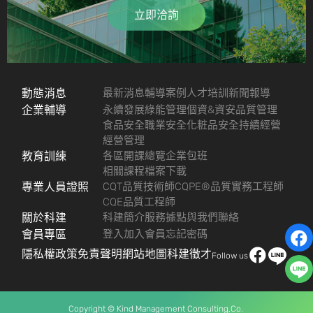
立即洽詢
動態消息
最新消息
輔導案例
人才培訓
新聞報導
企業輔導
永續發展
綠能管理
個資&資安
品質管理
食品安全
職業安全
化粧品安全
持續經營
經營管理
教育訓練
各區開課總覽
企業包班
相關課程檔案下載
專業人員證照
CQT品質技術師
CQPE®品質實務工程師
CQE品質工程師
關於科建
科建簡介
服務據點
與我們聯絡
會員專區
登入
加入會員
忘記密碼
隱私權政策
免責聲明
網站地圖
科建徵才
Follow us
Copyright © Kind Management Consulting,Co.