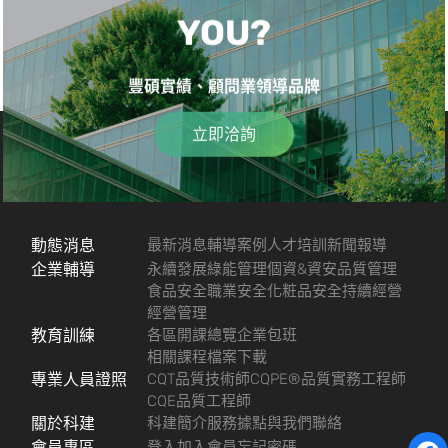
YOU?
豐碩實績、顧問業領導品牌
立即洽詢
動態消息
最新消息
輔導案例
人才培訓
新聞報導
企業輔導
永續發展
綠能管理
個資&資安
品質管理
食品安全
職業安全
化粧品安全
持續經營
經營管理
教育訓練
各區開課總覽
企業包班
相關課程檔案下載
專業人員證照
CQT品質技術師
CQPE®品質實務工程師
CQE品質工程師
關於科建
科建簡介
服務據點
與我們聯絡
會員專區
登入
加入會員
忘記密碼