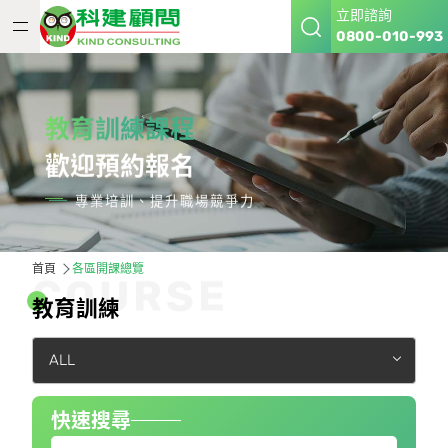
立即諮詢
0800-010-993
教育訓練課程
歡迎預約報名
專業培訓、提升職場競爭力
首頁
各區開課總覽
C
O
U
R
S
E
教
育
訓
練
ALL
快速搜尋