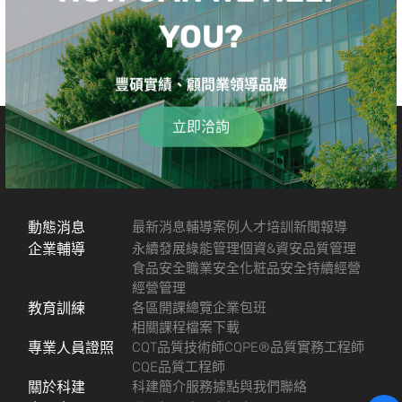
YOU?
豐碩實績、顧問業領導品牌
立即洽詢
動態消息
最新消息
輔導案例
人才培訓
新聞報導
企業輔導
永續發展
綠能管理
個資&資安
品質管理
食品安全
職業安全
化粧品安全
持續經營
經營管理
教育訓練
各區開課總覽
企業包班
相關課程檔案下載
專業人員證照
CQT品質技術師
CQPE®品質實務工程師
CQE品質工程師
關於科建
科建簡介
服務據點
與我們聯絡