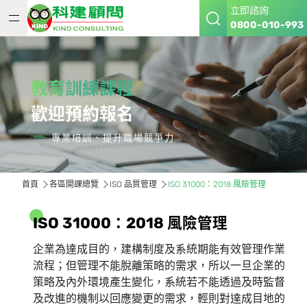
立即諮詢
0800-010-993
教育訓練課程
歡迎預約報名
專業培訓、提升職場競爭力
首頁
各區開課總覽
ISO 品質管理
ISO 31000：2018 風險管理
I
S
O
3
1
0
0
0
：
2
0
1
8
風
險
管
理
企業為達成目的，建構制度及系統期能有效管理作業
流程；但管理不能脫離策略的需求，所以一旦企業的
策略及內外環境產生變化，系統若不能透過及時監督
及改進的機制以回應變更的需求，輕則對達成目地的