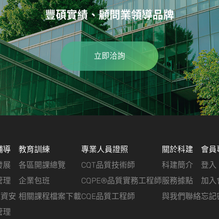
豐碩實績、顧問業領導品牌
立即洽詢
輔導
教育訓練
專業人員證照
關於科建
會員
發展
各區開課總覽
CQT品質技術師
科建簡介
登入
管理
企業包班
CQPE®品質實務工程師
服務據點
加入
&資安
相關課程檔案下載
CQE品質工程師
與我們聯絡
忘記
管理