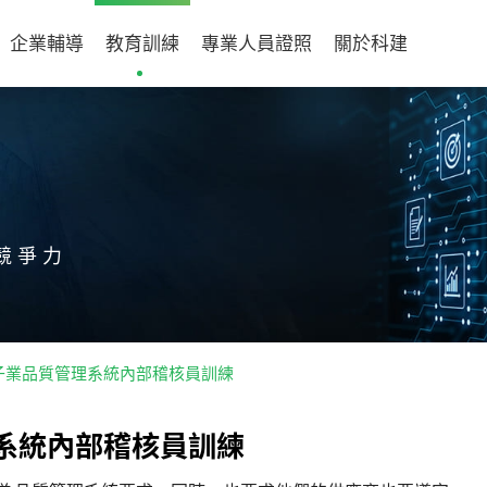
企業輔導
教育訓練
專業人員證照
關於科建
競爭力
通訊電子業品質管理系統內部稽核員訓練
系
統
內
部
稽
核
員
訓
練