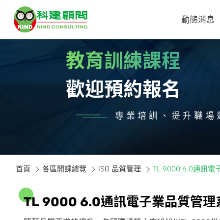
動態消息
教育訓練課程
歡迎預約報名
專業培訓、提升職場
首頁
各區開課總覽
ISO 品質管理
TL 9000 6.0
T
L
9
0
0
0
6
.
0
通
訊
電
子
業
品
質
管
理