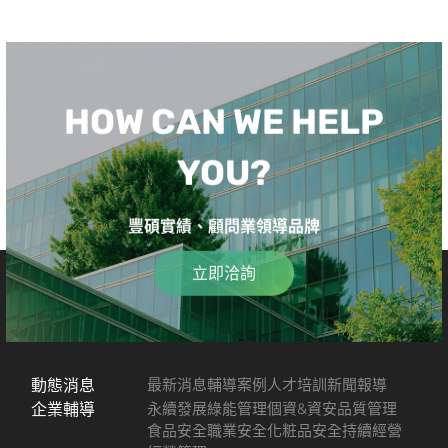
HOW CAN WE HELP
YOU?
豐碩實績、顧問業領導品牌
立即洽詢
動態消息
最新消息
輔導案例
人才培訓
新聞報導
企業輔導
永續發展
綠能管理
個資&資安
品質管理
食品安全
職業安全
化粧品安全
持續經營