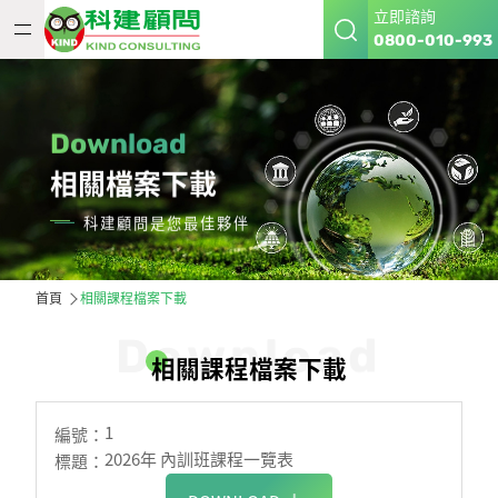
立即諮詢
0800-010-993
Download
相關檔案下載
科建顧問是您最佳夥伴
首頁
相關課程檔案下載
D
o
w
n
l
o
a
d
相
關
課
程
檔
案
下
載
1
2026年 內訓班課程一覽表