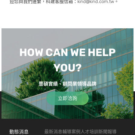
迎您與我們連繫，科建客服信箱：kind@kind.com.tw。
HOW CAN WE HELP
YOU?
豐碩實績、顧問業領導品牌
立即洽詢
動態消息
最新消息
輔導案例
人才培訓
新聞報導