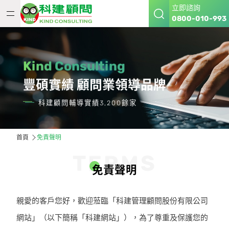
立即諮詢
0800-010-993
Kind Consulting
豐碩實績 顧問業領導品牌
科建顧問輔導實績3,200餘家
首頁
免責聲明
T
E
R
M
S
免
責
聲
明
親愛的客戶您好，歡迎蒞臨「科建管理顧問股份有限公司
網站」（以下簡稱「科建網站」），為了尊重及保護您的