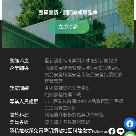
豐碩實績、顧問業領導品牌
立即洽詢
動態消息
最新消息
輔導案例
人才培訓
新聞報導
企業輔導
永續發展
綠能管理
個資&資安
品質管理
食品安全
職業安全
化粧品安全
持續經營
經營管理
教育訓練
各區開課總覽
企業包班
相關課程檔案下載
專業人員證照
CQT品質技術師
CQPE®品質實務工程師
CQE品質工程師
關於科建
科建簡介
服務據點
與我們聯絡
會員專區
登入
加入會員
忘記密碼
隱私權政策
免責聲明
網站地圖
科建徵才
Follow us