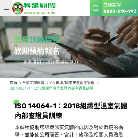
立即諮詢
0800-010-993
教育訓練課程
歡迎預約報名
專業培訓、提升職場競爭力
首頁
各區開課總覽
ISO 環境/職業安全衛生管理
ISO 14064-1：2018組織型溫室氣體內部查證員訓練
I
S
O
1
4
0
6
4
-
1
：
2
0
1
8
組
織
型
溫
室
氣
體
內
部
查
證
員
訓
練
本課程協助您認識溫室氣體的成因及對於環境的衝
擊，並能使公司環管、會計、廠務及相關人員熟悉