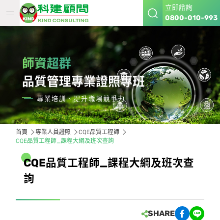
立即諮詢
0800-010-993
師資超群
品質管理專業證照專班
專業培訓、提升職場競爭力
首頁
專業人員證照
CQE品質工程師
CQE品質工程師_課程大綱及班次查詢
C
Q
E
品
質
工
程
師
_
課
程
大
綱
及
班
次
查
詢
SHARE