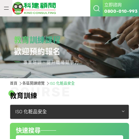
立即諮詢
0800-010-993
教育訓練課程
歡迎預約報名
專業培訓、提升職場競爭力
首頁
各區開課總覽
ISO 化粧品安全
C
O
U
R
S
E
教
育
訓
練
ISO 化粧品安全
快速搜尋