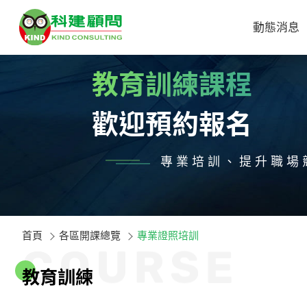
動態消息
教育訓練課程
歡迎預約報名
專業培訓、提升職場
首頁
各區開課總覽
專業證照培訓
C
O
U
R
S
E
教
育
訓
練