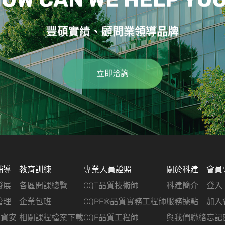
豐碩實績、顧問業領導品牌
立即洽詢
輔導
教育訓練
專業人員證照
關於科建
會員
發展
各區開課總覽
CQT品質技術師
科建簡介
登入
管理
企業包班
CQPE®品質實務工程師
服務據點
加入
&資安
相關課程檔案下載
CQE品質工程師
與我們聯絡
忘記