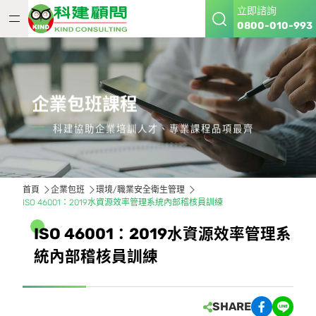
立即諮詢
0800-010-993
企業包班課程
科建協助企業培訓人才、專業課程品項最齊
首頁
企業包班
環境/職業安全衛生管理
ISO 46001：2019水資源效率管理系統內部稽核員訓練
I
S
O
4
6
0
0
1
：
2
0
1
9
水
資
源
效
率
管
理
系
統
內
部
稽
核
員
訓
練
SHARE