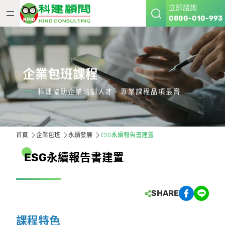
立即諮詢
0800-010-993
企業包班課程
科建協助企業培訓人才、專業課程品項最齊
首頁
企業包班
永續發展
ESG永續報告書建置
E
S
G
永
續
報
告
書
建
置
SHARE
課程特色