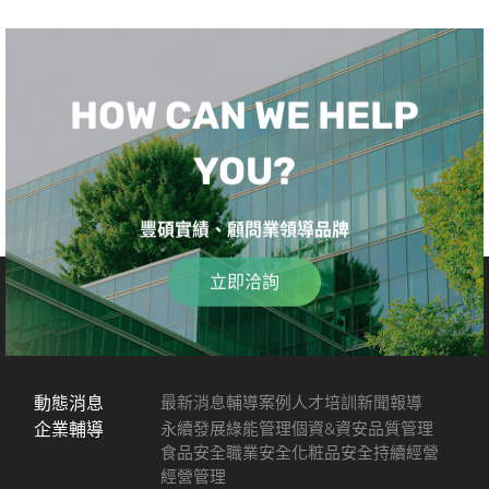
HOW CAN WE HELP
YOU?
豐碩實績、顧問業領導品牌
立即洽詢
動態消息
最新消息
輔導案例
人才培訓
新聞報導
企業輔導
永續發展
綠能管理
個資&資安
品質管理
食品安全
職業安全
化粧品安全
持續經營
經營管理