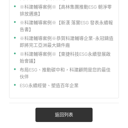
※科建輔導案例※【高林集團推動ESG 朝淨零
排放邁進】
※科建輔導案例※【新漢 落實ESG 發表永續報
告書】
※科建輔導案例※恭賀科建輔導企業-永冠鑄造
即將完工亞洲最大鑄件廠
※科建輔導案例※【東捷科技ESG永續發展啟
始會議】
布局ESG、推動碳中和，科建顧問是您的最佳
伙伴
ESG永續經營、塑造百年企業
返回列表