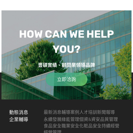
HOW CAN WE HELP
YOU?
豐碩實績、顧問業領導品牌
立即洽詢
動態消息
最新消息
輔導案例
人才培訓
新聞報導
企業輔導
永續發展
綠能管理
個資&資安
品質管理
食品安全
職業安全
化粧品安全
持續經營
經營管理