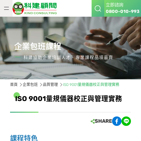
立即諮詢
0800-010-993
企業包班課程
科建協助企業培訓人才、專業課程品項最齊
首頁
企業包班
品質管理
ISO 9001量規儀器校正與管理實務
I
S
O
9
0
0
1
量
規
儀
器
校
正
與
管
理
實
務
SHARE
課程特色