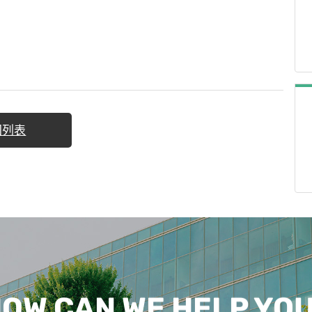
回列表
OW CAN WE HELP YO