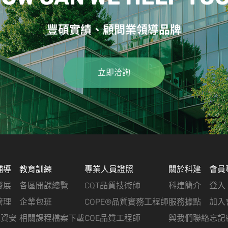
豐碩實績、顧問業領導品牌
立即洽詢
輔導
教育訓練
專業人員證照
關於科建
會員
發展
各區開課總覽
CQT品質技術師
科建簡介
登入
管理
企業包班
CQPE®品質實務工程師
服務據點
加入
&資安
相關課程檔案下載
CQE品質工程師
與我們聯絡
忘記