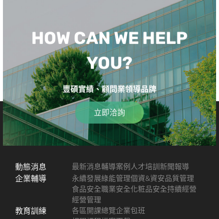
HOW CAN WE HELP
YOU?
豐碩實績、顧問業領導品牌
立即洽詢
動態消息
最新消息
輔導案例
人才培訓
新聞報導
企業輔導
永續發展
綠能管理
個資&資安
品質管理
食品安全
職業安全
化粧品安全
持續經營
經營管理
教育訓練
各區開課總覽
企業包班