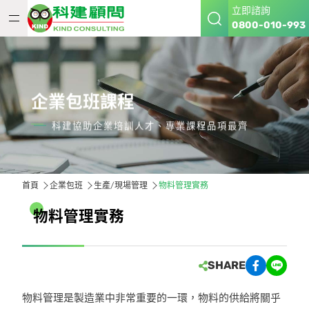
立即諮詢
0800-010-993
企業包班課程
科建協助企業培訓人才、專業課程品項最齊
首頁
企業包班
生產/現場管理
物料管理實務
物
料
管
理
實
務
SHARE
物料管理是製造業中非常重要的一環，物料的供給將關乎