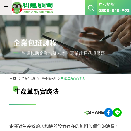
立即諮詢
0800-010-993
企業包班課程
科建協助企業培訓人才、專業課程品項最齊
首頁
企業包班
LEAN系列
生產革新實踐法
生
產
革
新
實
踐
法
SHARE
企業對生產線的人和機器設備存在的無附加價值的浪費，