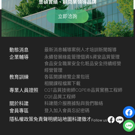
豐碩實績、顧問業領導品牌
立即洽詢
動態消息
最新消息
輔導案例
人才培訓
新聞報導
企業輔導
永續發展
綠能管理
個資&資安
品質管理
食品安全
職業安全
化粧品安全
持續經營
經營管理
教育訓練
各區開課總覽
企業包班
相關課程檔案下載
專業人員證照
CQT品質技術師
CQPE®品質實務工程師
CQE品質工程師
關於科建
科建簡介
服務據點
與我們聯絡
會員專區
登入
加入會員
忘記密碼
隱私權政策
免責聲明
網站地圖
科建徵才
Follow us