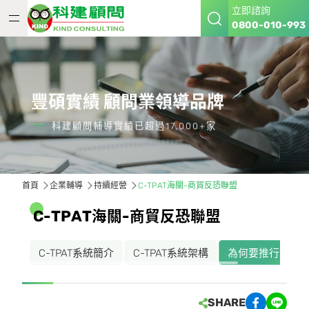
立即諮詢
0800-010-993
豐碩實績 顧問業領導品牌
科建顧問輔導實績已超過17,000+家
首頁
企業輔導
持續經營
C-TPAT海關-商貿反恐聯盟
C
-
T
P
A
T
海
關
-
商
貿
反
恐
聯
盟
C-TPAT系統簡介
C-TPAT系統架構
為何要推行 C-TPA
SHARE