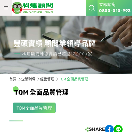
立即諮詢
0800-010-993
豐碩實績 顧問業領導品牌
科建顧問輔導實績已超過17,000+家
首頁
企業輔導
經營管理
TQM 全面品質管理
T
Q
M
全
面
品
質
管
理
TQM全面品質管理
SHARE