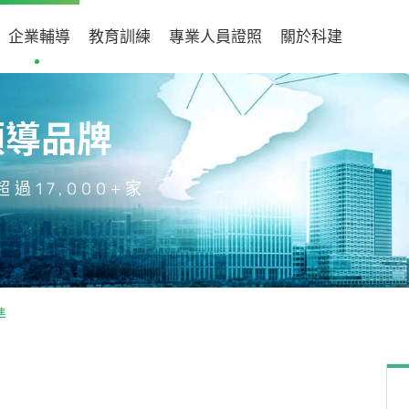
企業輔導
教育訓練
專業人員證照
關於科建
領導品牌
過17,000+家
準