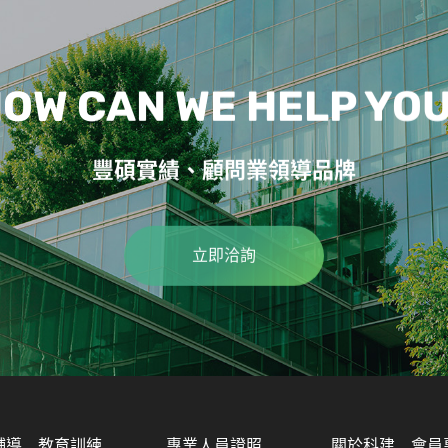
OW CAN WE HELP YO
豐碩實績、顧問業領導品牌
立即洽詢
輔導
教育訓練
專業人員證照
關於科建
會員