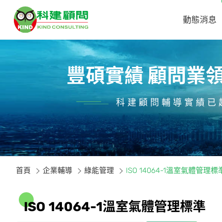
動態消息
豐碩實績 顧問業
科建顧問輔導實績已超
首頁
企業輔導
綠能管理
ISO 14064-1溫室氣體管理標
I
S
O
1
4
0
6
4
-
1
溫
室
氣
體
管
理
標
準