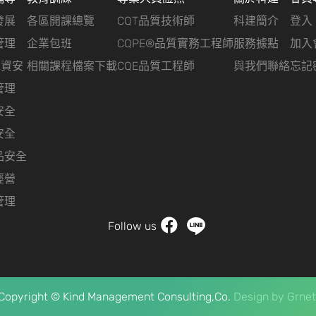
發展
各區開課總覽
CQT品質技術師
科建簡介
登入
管理
企業包班
CQPE®品質實務工程師
服務據點
加入
&資安
相關課程檔案下載
CQE品質工程師
與我們聯絡
忘記
管理
安全
安全
品安全
經營
管理
Follow us
Copyright © Kind Management Consulting,Co.
Design by
Grnet