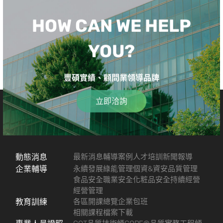
HOW CAN WE HELP
YOU?
豐碩實績、顧問業領導品牌
立即洽詢
動態消息
最新消息
輔導案例
人才培訓
新聞報導
企業輔導
永續發展
綠能管理
個資&資安
品質管理
食品安全
職業安全
化粧品安全
持續經營
經營管理
教育訓練
各區開課總覽
企業包班
相關課程檔案下載