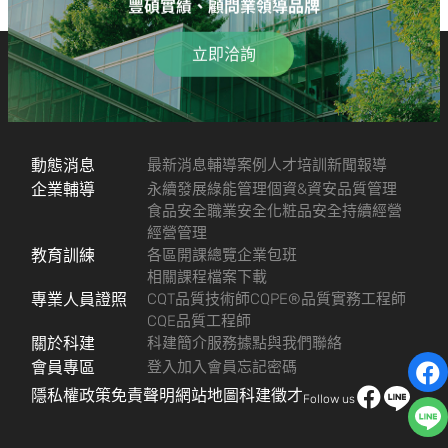
豐碩實績、顧問業領導品牌
立即洽詢
動態消息
最新消息
輔導案例
人才培訓
新聞報導
企業輔導
永續發展
綠能管理
個資&資安
品質管理
食品安全
職業安全
化粧品安全
持續經營
經營管理
教育訓練
各區開課總覽
企業包班
相關課程檔案下載
專業人員證照
CQT品質技術師
CQPE®品質實務工程師
CQE品質工程師
關於科建
科建簡介
服務據點
與我們聯絡
會員專區
登入
加入會員
忘記密碼
隱私權政策
免責聲明
網站地圖
科建徵才
Follow us