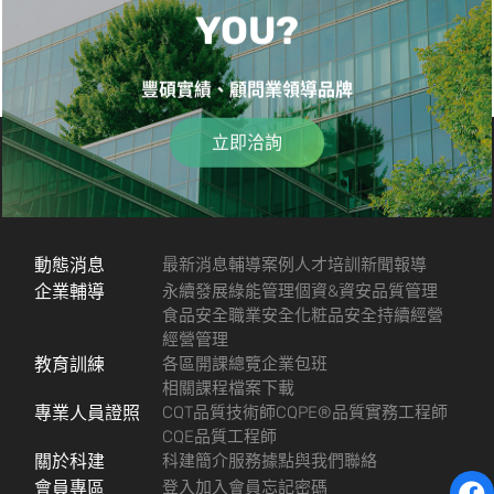
YOU?
豐碩實績、顧問業領導品牌
立即洽詢
動態消息
最新消息
輔導案例
人才培訓
新聞報導
企業輔導
永續發展
綠能管理
個資&資安
品質管理
食品安全
職業安全
化粧品安全
持續經營
經營管理
教育訓練
各區開課總覽
企業包班
相關課程檔案下載
專業人員證照
CQT品質技術師
CQPE®品質實務工程師
CQE品質工程師
關於科建
科建簡介
服務據點
與我們聯絡
會員專區
登入
加入會員
忘記密碼