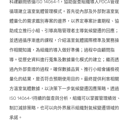
科建顧問依循ISO 14064-1，協助盤查組織導入PDCA管理
循環建立溫室氣體管理模式。首先從內部及外部對溫室氣
體量化的需求鑑別專案的邊界，以界定專案計畫期程、協
助成立推行小組、引導高階管理者主導氣候變遷的回應；
並透過循序漸進的課程，介紹溫室氣體國際標準及實務操
作相關知識，為組織的導入做好準備；過程中由顧問指
導。從歷史資料進行蒐集及數據量化模式的建立；繼而透
過內外部查證的過程，確保數據品質、推行小組會議檢視
量化的結果，是否符合預期使用目的。最終提供利害相關
方溫室氣體數據，以決策下一步氣候變遷因應策略。透過
ISO 14064-1持續的盤查與分析，組織可以掌握管理績效、
制訂減排策略，也可以向外界展示組織對氣候變遷領域的
承諾。