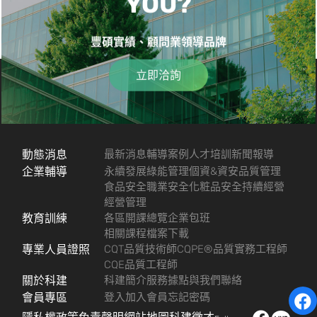
YOU?
豐碩實績、顧問業領導品牌
立即洽詢
動態消息
最新消息
輔導案例
人才培訓
新聞報導
企業輔導
永續發展
綠能管理
個資&資安
品質管理
食品安全
職業安全
化粧品安全
持續經營
經營管理
教育訓練
各區開課總覽
企業包班
相關課程檔案下載
專業人員證照
CQT品質技術師
CQPE®品質實務工程師
CQE品質工程師
關於科建
科建簡介
服務據點
與我們聯絡
會員專區
登入
加入會員
忘記密碼