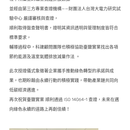
並經由第三方專業查證機構——財團法人台灣大電力研究試
驗中心 嚴謹審核與查證，
順利取得盤查聲明書，證明其資訊透明與管理制度皆符合
標準要求，
輔導過程中，科建顧問團隊也積極協助臺鹽實業找出各項
節約能源及溫室氣體排放減量作法 。
此次授證儀式象徵著企業攜手推動綠色轉型的承諾與成
果，也期盼藉由永續行動的積極實踐，帶動產業鏈共同向
低碳經濟邁進。
再次祝賀臺鹽實業 順利通過 ISO 14064-1 查證，未來在邁
向綠色永續的道路上再創佳績！