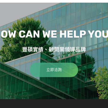
OW CAN WE HELP YO
豐碩實績、顧問業領導品牌
立即洽詢