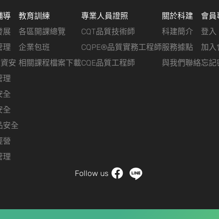
輔導
教育訓練
專業人員證照
關於科建
會員
發展
各區開課總覽
CQT品質技術師
科建簡介
登入
管理
企業包班
CQPE®品質實務工程師
服務據點
加入
&資安
相關課程檔案下載
CQE品質工程師
與我們聯絡
忘記
管理
安全
安全
品安全
經營
管理
Follow us