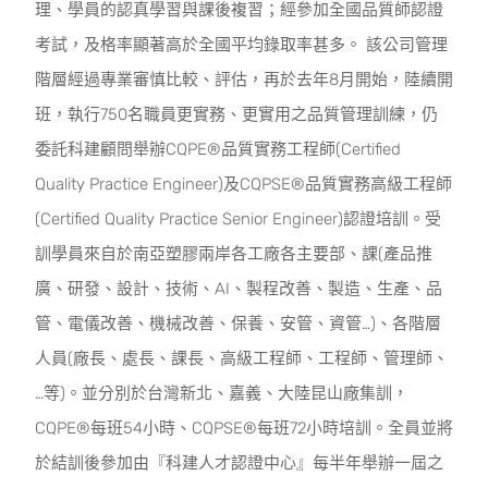
理、學員的認真學習與課後複習；經參加全國品質師認證
考試，及格率顯著高於全國平均錄取率甚多。 該公司管理
階層經過專業審慎比較、評估，再於去年8月開始，陸續開
班，執行750名職員更實務、更實用之品質管理訓練，仍
委託科建顧問舉辦CQPE®品質實務工程師(Certified
Quality Practice Engineer)及CQPSE®品質實務高級工程師
(Certified Quality Practice Senior Engineer)認證培訓。受
訓學員來自於南亞塑膠兩岸各工廠各主要部、課(產品推
廣、研發、設計、技術、AI、製程改善、製造、生產、品
管、電儀改善、機械改善、保養、安管、資管…)、各階層
人員(廠長、處長、課長、高級工程師、工程師、管理師、
…等)。並分別於台灣新北、嘉義、大陸昆山廠集訓，
CQPE®每班54小時、CQPSE®每班72小時培訓。全員並將
於結訓後參加由『科建人才認證中心』每半年舉辦一屆之