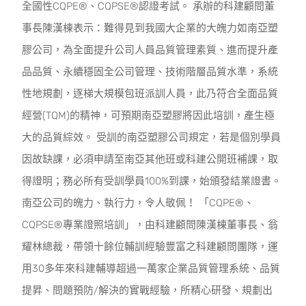
全國性CQPE®、CQPSE®認證考試。 承辦的科建顧問董
事長陳漢棟表示：難得見到我國大企業的大魄力如南亞塑
膠公司，為全面提升公司人員品質管理素質、進而提升產
品品質、永續穩固全公司管理、技術階層品質水準，系統
性地規劃，逐梯大規模包班派訓人員，此乃符合全面品質
經營(TQM)的精神，可預期南亞塑膠將因此培訓，產生極
大的品質綜效。 受訓的南亞塑膠公司規定，若是個別學員
因故缺課，必須申請至南亞其他班或科建公開班補課，取
得證明；務必所有受訓學員100%到課，始頒發結業證書。
南亞公司的魄力、執行力，令人敬佩！ 「CQPE®、
CQPSE®專業證照培訓」，由科建顧問陳漢棟董事長、翁
耀林總裁，帶領十餘位輔訓經驗豐富之科建顧問團隊，運
用30多年來科建輔導超過一萬家企業品質管理系統、品質
提昇、問題預防/解決的實戰經驗，所精心研發、規劃出