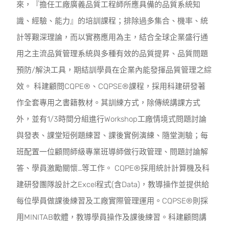
來，『擔任工廠廣義品質工程師所應具備的品質系統知
識、經驗、能力』的培訓課程；排除過多集合、機率、統
計等艱深理論，而以實務應用為主，結合全球企業盛行通
用之主流品質管理系統與多種有效的品質提昇、品質問題
預防/解決工具，期結訓學員在企業內能發揮品質管理之綜
效。 科建顧問CQPE®、CQPSE®課程，採用科建研發著
作全套專用之書籍教材。其訓練方式，除傳統講課方式
外，並有1/3時間分組進行Workshop工廠情境式問題討論
與發表、課堂短例題練習、課後實例演練、隨堂測驗；每
班配置一位顧問師級專業班導師做行政管理、問題討論解
答、學員激勵關懷…等工作。 CQPE®採用統計計算機及科
建研發團隊設計之Excel程式(含Data)，教導操作並提供給
每位學員做課後練習及工廠實際管理運用。CQPSE®則採
用MINITAB軟體，教導學員操作及課後練習。科建顧問講