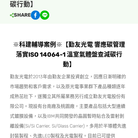
碳行動】
SHARE
※科建輔導案例※【勤友光電 響應碳管理
落實ISO 14064-1 溫室氣體盤查減碳行
動】
勤友光電於2013年由勤友企業投資創立，因應日漸明確的
市場趨勢和客戶需求，以及原光電事業群下產品種類逐年
成熟茁壯下，遂獨立其所屬業務另行成立勤友光電股份有
限公司。現設有台南廠及桃園廠，主要產品包括大型連續
式鍍膜設備，以及IBM共同開發的晶圓暫時貼合及雷射剝
離設備(Si/Si Carrier, Si/Glass Carrier)，多用於半導體先進
封裝製程、先進LED製程及光電製程。目前已可提供