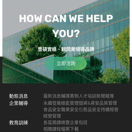
HOW CAN WE HELP
YOU?
豐碩實績、顧問業領導品牌
立即洽詢
動態消息
最新消息
輔導案例
人才培訓
新聞報導
企業輔導
永續發展
綠能管理
個資&資安
品質管理
食品安全
職業安全
化粧品安全
持續經營
經營管理
教育訓練
各區開課總覽
企業包班
相關課程檔案下載