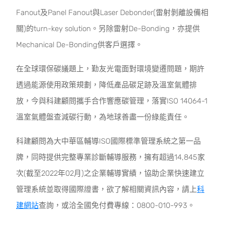
Fanout及Panel Fanout與Laser Debonder(雷射剝離設備相
關)的turn-key solution。另除雷射De-Bonding，亦提供
Mechanical De-Bonding供客戶選擇。
在全球環保碳議題上，勤友光電面對環境變遷問題，期許
透過能源使用政策規劃，降低產品碳足跡及溫室氣體排
放，今與科建顧問攜手合作響應碳管理，落實ISO 14064-1
溫室氣體盤查減碳行動，為地球善盡一份綠能責任。
科建顧問為大中華區輔導ISO國際標準管理系統之第一品
牌，同時提供完整專業診斷輔導服務，擁有超過14,845家
次(截至2022年02月)之企業輔導實績，協助企業快速建立
管理系統並取得國際證書，欲了解相關資訊內容，請上
科
建網站
查詢，或洽全國免付費專線：0800-010-993。