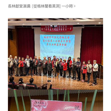
長林獻堂演講: [從格林蘭看黑洞] 一小時。