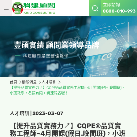
立即諮詢
0800-010-993
豐碩實績 顧問業領導品牌
科建顧問是您最佳夥伴
首頁
動態消息
人才培訓
【提升品質實務力↗】CQPE®品質實務工程師~4月開課(假日.晚間班)，
小班教學，名額有限，請速報名喔！
人才培訓 | 2023-03-07
【提升品質實務力↗】CQPE®品質實
務工程師~4月開課(假日.晚間班)，小班