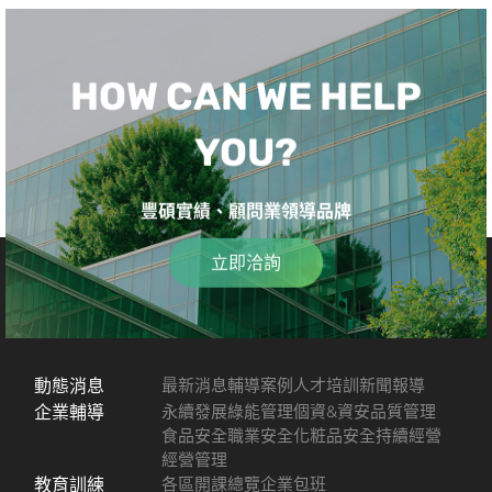
HOW CAN WE HELP
YOU?
豐碩實績、顧問業領導品牌
立即洽詢
動態消息
最新消息
輔導案例
人才培訓
新聞報導
企業輔導
永續發展
綠能管理
個資&資安
品質管理
食品安全
職業安全
化粧品安全
持續經營
經營管理
教育訓練
各區開課總覽
企業包班