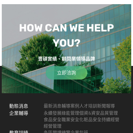
HOW CAN WE HELP
YOU?
豐碩實績、顧問業領導品牌
立即洽詢
動態消息
最新消息
輔導案例
人才培訓
新聞報導
企業輔導
永續發展
綠能管理
個資&資安
品質管理
食品安全
職業安全
化粧品安全
持續經營
經營管理
教育訓練
各區開課總覽
企業包班