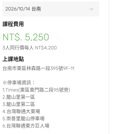
課程費用
NT$. 5,250
3人同行價每人 NT$4,200
上課地點
台南市東區林森路一段395號9F-11
※停車場資訊：
1.Times(東區東門路二段95號旁)
2.龍山里第一區
3.龍山里第二區
4.台灣聯通大東場
5.崇善里龍山停車場
6.台灣聯通東方巨人場