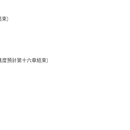
結束)
文講解(進度預計第十六章結束)