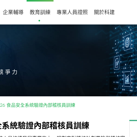
企業輔導
教育訓練
專業人員證照
關於科建
競爭力
7：2026 食品安全系統驗證內部稽核員訓練
全
系
統
驗
證
內
部
稽
核
員
訓
練