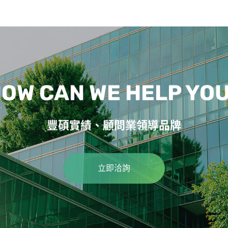
OW CAN WE HELP YO
豐碩實績、顧問業領導品牌
立即洽詢