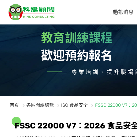
動態消息
教育訓練課程
歡迎預約報名
專業培訓、提升職場
首頁
各區開課總覽
ISO 食品安全
FSSC 22000 V
F
S
S
C
2
2
0
0
0
V
7
：
2
0
2
6
食
品
安