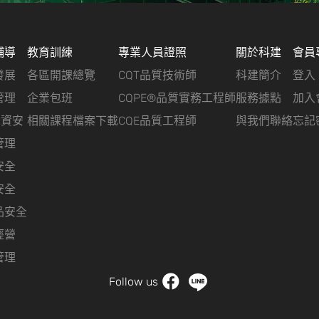
輔導
教育訓練
專業人員證照
關於科建
會員
發展
各區開課總覽
CQT品質技術師
科建簡介
登入
管理
企業包班
CQPE®品質實務工程師
服務據點
加入
&資安
相關課程檔案下載
CQE品質工程師
與我們聯絡
忘記
管理
安全
安全
品安全
經營
管理
Follow us