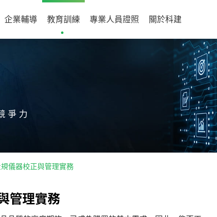
企業輔導
教育訓練
專業人員證照
關於科建
競爭力
001量規儀器校正與管理實務
與
管
理
實
務