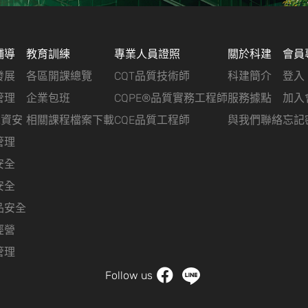
輔導
教育訓練
專業人員證照
關於科建
會員
發展
各區開課總覽
CQT品質技術師
科建簡介
登入
管理
企業包班
CQPE®品質實務工程師
服務據點
加入
&資安
相關課程檔案下載
CQE品質工程師
與我們聯絡
忘記
管理
安全
安全
品安全
經營
管理
Follow us