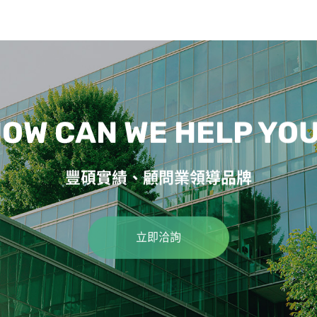
OW CAN WE HELP YO
豐碩實績、顧問業領導品牌
立即洽詢