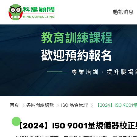
動態消息
教育訓練課程
歡迎預約報名
專業培訓、提升職場
首頁
各區開課總覽
ISO 品質管理
【2024】ISO 9
【
2
0
2
4
】
I
S
O
9
0
0
1
量
規
儀
器
校
正