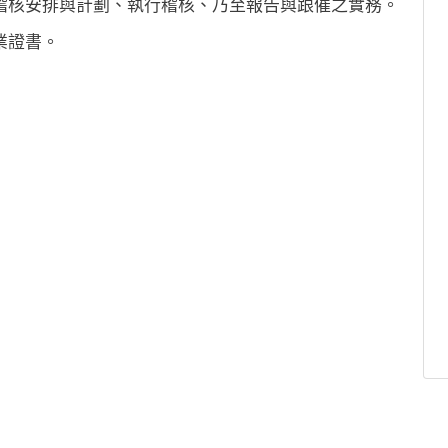
稽核安排與計劃、執行稽核、乃至報告與跟催之實務。
業證書。