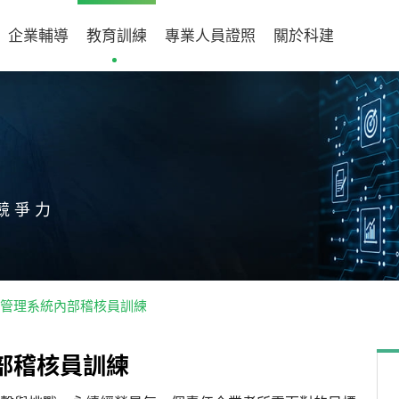
企業輔導
教育訓練
專業人員證照
關於科建
競爭力
15品質管理系統內部稽核員訓練
部
稽
核
員
訓
練