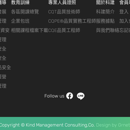
輔導
教育訓練
專業人員證照
關於科建
會員
發展
各區開課總覽
CQT品質技術師
科建簡介
登入
管理
企業包班
CQPE®品質實務工程師
服務據點
加入
&資安
相關課程檔案下載
CQE品質工程師
與我們聯絡
忘記
管理
安全
安全
品安全
經營
管理
Follow us
Copyright © Kind Management Consulting,Co.
Design by
Grnet