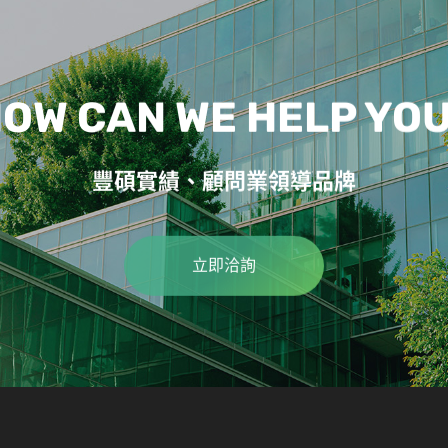
OW CAN WE HELP YO
豐碩實績、顧問業領導品牌
立即洽詢