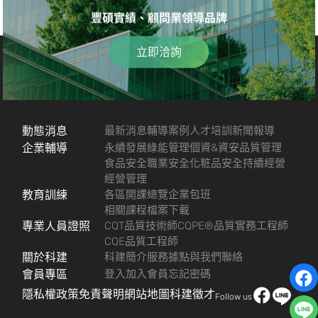
豐碩實績、顧問業領導品牌
立即洽詢
動態消息
最新消息
輔導案例
人才培訓
新聞報導
企業輔導
永續發展
綠能管理
個資&資安
品質管理
食品安全
職業安全
化粧品安全
持續經營
經營管理
教育訓練
各區開課總覽
企業包班
相關課程檔案下載
專業人員證照
CQT品質技術師
CQPE®品質實務工程師
CQE品質工程師
關於科建
科建簡介
服務據點
與我們聯絡
會員專區
登入
加入會員
忘記密碼
隱私權政策
免責聲明
網站地圖
科建徵才
Follow us