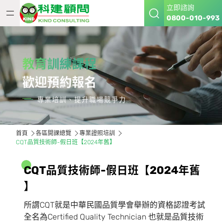
立即諮詢
0800-010-993
教育訓練課程
歡迎預約報名
專業培訓、提升職場競爭力
首頁
各區開課總覽
專業證照培訓
CQT品質技術師-假日班【2024年舊】
C
Q
T
品
質
技
術
師
-
假
日
班
【
2
0
2
4
年
舊
】
所謂CQT就是中華民國品質學會舉辦的資格認證考試
全名為Certified Quality Technician 也就是品質技術