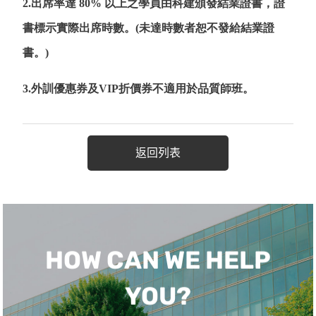
2.出席率達 80% 以上之學員由科建頒發結業證書，證
書標示實際出席時數。(未達時數者恕不發給結業證
書。)
3.外訓優惠券及VIP折價券不適用於品質師班。
返回列表
HOW CAN WE HELP
YOU?