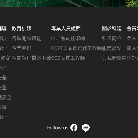
輔導
教育訓練
專業人員證照
關於科建
會員
發展
各區開課總覽
CQT品質技術師
科建簡介
登入
管理
企業包班
CQPE®品質實務工程師
服務據點
加入
&資安
相關課程檔案下載
CQE品質工程師
與我們聯絡
忘記
管理
安全
安全
品安全
經營
管理
Follow us