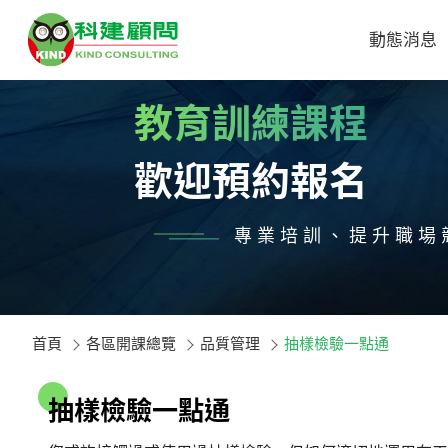
動態消息
教育訓練課程
歡迎預約報名
專業培訓、提升職場
首頁
各區開課總覽
品質管理
抽樣檢驗一點通
抽
樣
檢
驗
一
點
通