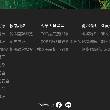
輔導
教育訓練
專業人員證照
關於科建
會員
發展
各區開課總覽
CQT品質技術師
科建簡介
登入
管理
企業包班
CQPE®品質實務工程師
服務據點
加入
&資安
相關課程檔案下載
CQE品質工程師
與我們聯絡
忘記
管理
安全
安全
品安全
經營
管理
Follow us