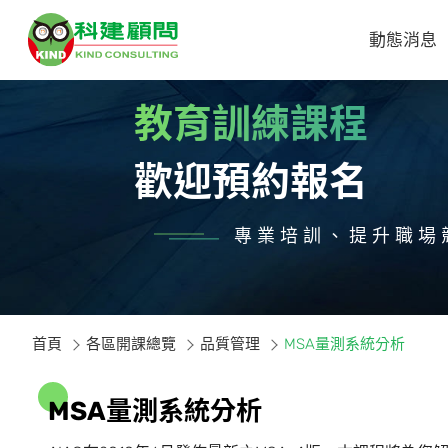
動態消息
教育訓練課程
歡迎預約報名
專業培訓、提升職場
首頁
各區開課總覽
品質管理
MSA量測系統分析
M
S
A
量
測
系
統
分
析