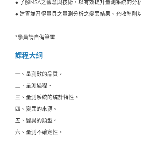
● 了解MSA之觀念與技術，以有效提升量測系統的分
● 建置並習得量具之量測分析之變異結果、允收準則
*學員請自備筆電
課程大綱
一、量測數的品質。
二、量測過程。
三、量測系統的統計特性。
四、變異的來源。
五、變異的類型。
六、量測不確定性。