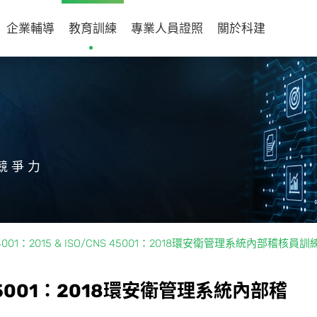
企業輔導
教育訓練
專業人員證照
關於科建
競爭力
 14001：2015 & ISO/CNS 45001：2018環安衛管理系統內部稽核員訓
5
0
0
1
：
2
0
1
8
環
安
衛
管
理
系
統
內
部
稽