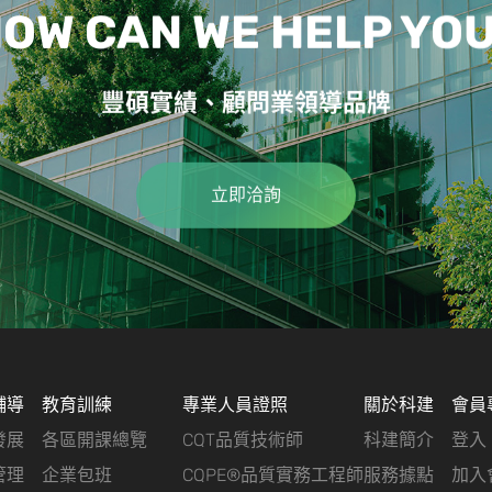
OW CAN WE HELP YO
豐碩實績、顧問業領導品牌
立即洽詢
輔導
教育訓練
專業人員證照
關於科建
會員
發展
各區開課總覽
CQT品質技術師
科建簡介
登入
管理
企業包班
CQPE®品質實務工程師
服務據點
加入