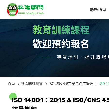
動態消息
教育訓練課程
歡迎預約報名
專業培訓、提升職場
首頁
各區開課總覽
ISO 環境/職業安全衛生管理
ISO
I
S
O
1
4
0
0
1
：
2
0
1
5
&
I
S
O
/
C
N
S
4