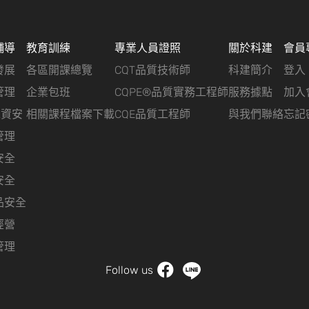
輔導
教育訓練
專業人員證照
關於科建
會員
發展
各區開課總覽
CQT品質技術師
科建簡介
登入
管理
企業包班
CQPE®品質實務工程師
服務據點
加入
&資安
相關課程檔案下載
CQE品質工程師
與我們聯絡
忘記
管理
安全
安全
品安全
經營
管理
Follow us