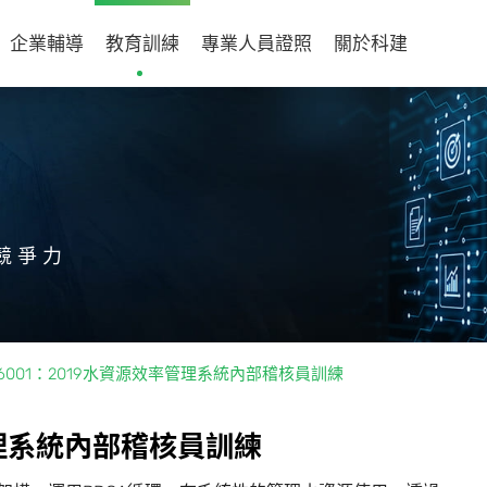
企業輔導
教育訓練
專業人員證照
關於科建
競爭力
 46001：2019水資源效率管理系統內部稽核員訓練
理
系
統
內
部
稽
核
員
訓
練