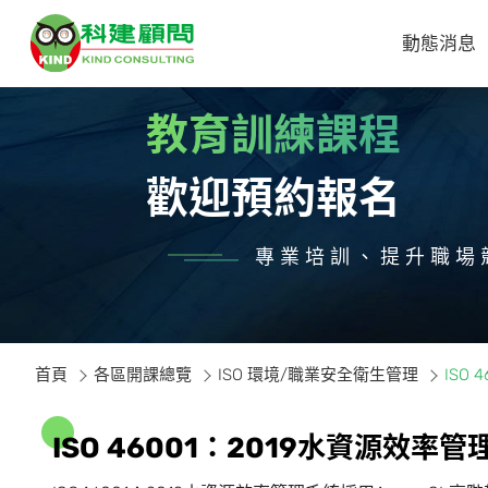
動態消息
教育訓練課程
歡迎預約報名
專業培訓、提升職場
首頁
各區開課總覽
ISO 環境/職業安全衛生管理
ISO
I
S
O
4
6
0
0
1
：
2
0
1
9
水
資
源
效
率
管