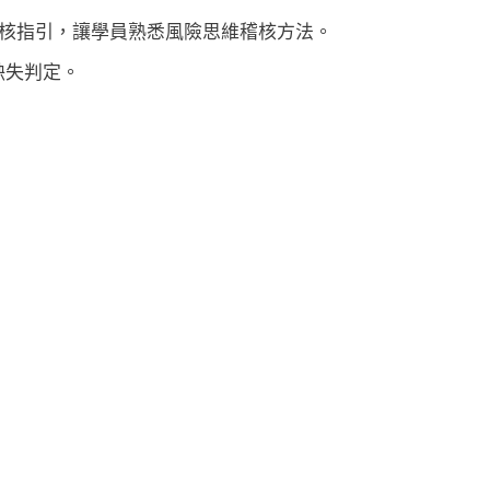
綱要」稽核指引，讓學員熟悉風險思維稽核方法。
缺失判定。