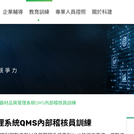
企業輔導
教育訓練
專業人員證照
關於科建
競爭力
016醫療器材品質管理系統QMS內部稽核員訓練
理
系
統
Q
M
S
內
部
稽
核
員
訓
練