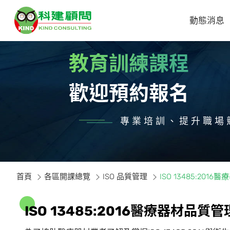
動態消息
教育訓練課程
歡迎預約報名
專業培訓、提升職場
首頁
各區開課總覽
ISO 品質管理
ISO 13485:2
I
S
O
1
3
4
8
5
:
2
0
1
6
醫
療
器
材
品
質
管