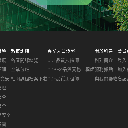
輔導
教育訓練
專業人員證照
關於科建
會員
發展
各區開課總覽
CQT品質技術師
科建簡介
登入
管理
企業包班
CQPE®品質實務工程師
服務據點
加入
&資安
相關課程檔案下載
CQE品質工程師
與我們聯絡
忘記
管理
安全
安全
品安全
經營